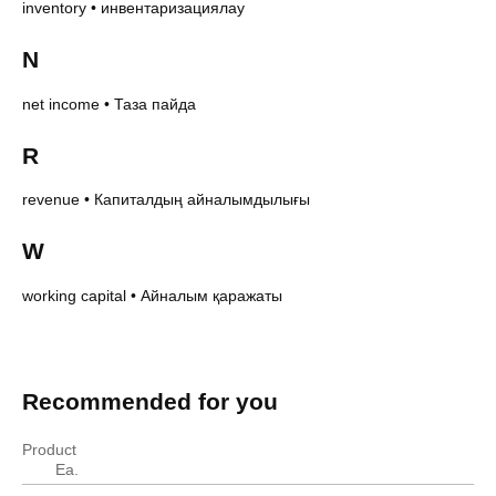
inventory
•
инвентаризациялау
N
net income
•
Таза пайда
R
revenue
•
Капиталдың айналымдылығы
W
working capital
•
Айналым қаражаты
Accounting terms in Kazakh
Accounting terms in Kazakh
English
Kazakh
Recommended for you
accounts receivable
дебиторлық берешек
asset
Активтер
Product
balance sheet
бухгалтерлік баланс
Ea.
double-entry