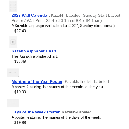
Қосарлы жазба
bookkeeping
equity
Меншікті қаражат
2027 Wall Calendar
,
Kazakh-Labeled, Sunday-Start Layout,
financial audit
Аудит
Poster / Wall Print, 23.4 x 33.1 in (59.4 x 84.1 cm)
general ledger
Бухгалтерлік бас кітап
A Kazakh-language wall calendar (2027, Sunday-start format).
goodwill
Гудвилл
$27.49
gross income
Жалпы табыс
inventory
инвентаризациялау
net income
Таза пайда
Kazakh Alphabet Chart
Капиталдың
The Kazakh alphabet chart.
revenue
айналымдылығы
$37.49
working capital
Айналым қаражаты
Months of the Year Poster
,
Kazakh/English-Labeled
A poster featuring the names of the months of the year.
$19.99
Days of the Week Poster
,
Kazakh-Labeled
A poster featuring the names of the days of the week.
$19.99