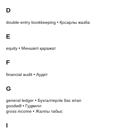
D
double-entry bookkeeping
•
Қосарлы жазба
E
equity
•
Меншікті қаражат
F
financial audit
•
Аудит
G
general ledger
•
Бухгалтерлік бас кітап
goodwill
•
Гудвилл
gross income
•
Жалпы табыс
I