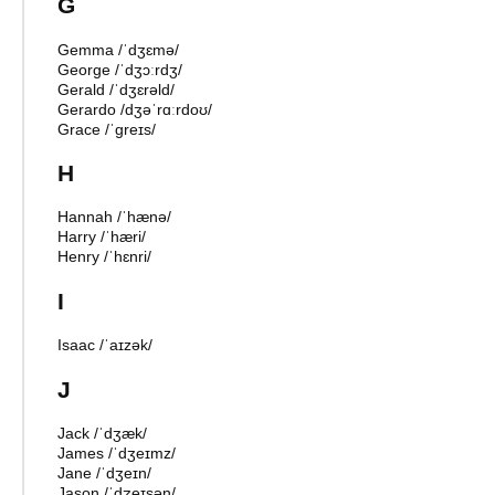
G
Gemma
/
ˈdʒɛmə
/
George
/
ˈdʒɔːrdʒ
/
Gerald
/
ˈdʒɛrəld
/
Gerardo
/
dʒəˈrɑːrdoʊ
/
Grace
/
ˈɡreɪs
/
H
Hannah
/
ˈhænə
/
Harry
/
ˈhæri
/
Henry
/
ˈhɛnri
/
I
Isaac
/
ˈaɪzək
/
J
Jack
/
ˈdʒæk
/
James
/
ˈdʒeɪmz
/
Jane
/
ˈdʒeɪn
/
Jason
/
ˈdʒeɪsən
/