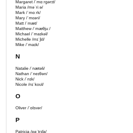
Margaret
/
ˈmɑːrɡərɪt
/
Maria
/
məˈriːə
/
Mark
/
ˈmɑːrk
/
Mary
/
ˈmɛəri
/
Matt
/
ˈmæt
/
Matthew
/
ˈmæθjuː
/
Michael
/
ˈmaɪkəl
/
Michelle
/
mɪˈʃɛl
/
Mike
/
ˈmaɪk
/
N
Natalie
/
ˈnætəli
/
Nathan
/
ˈneɪθən
/
Nick
/
ˈnɪk
/
Nicole
/
nɪˈkoʊl
/
O
Oliver
/
ˈɒlɪvər
/
P
Patricia
/
pəˈtrɪʃə
/