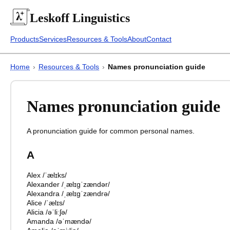
Leskoff
Linguistics
Products
Services
Resources & Tools
About
Contact
Home
›
Resources & Tools
›
Names pronunciation guide
Names pronunciation guide
A pronunciation guide for common personal names.
A
Alex
/
ˈælɪks
/
Alexander
/
ˌælɪɡˈzændər
/
Alexandra
/
ˌælɪɡˈzændrə
/
Alice
/
ˈælɪs
/
Alicia
/
əˈliːʃə
/
Amanda
/
əˈmændə
/