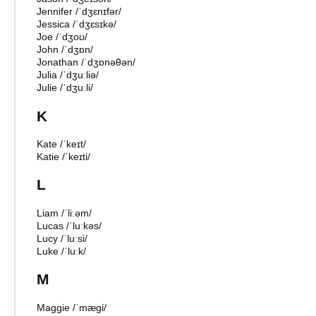
Jennifer
/
ˈdʒɛnɪfər
/
Jessica
/
ˈdʒɛsɪkə
/
Joe
/
ˈdʒoʊ
/
John
/
ˈdʒɒn
/
Jonathan
/
ˈdʒɒnəθən
/
Julia
/
ˈdʒuːliə
/
Julie
/
ˈdʒuːli
/
K
Kate
/
ˈkeɪt
/
Katie
/
ˈkeɪti
/
L
Liam
/
ˈliːəm
/
Lucas
/
ˈluːkəs
/
Lucy
/
ˈluːsi
/
Luke
/
ˈluːk
/
M
Maggie
/
ˈmæɡi
/