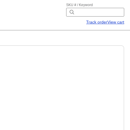
SKU # / Keyword
Track order
View cart