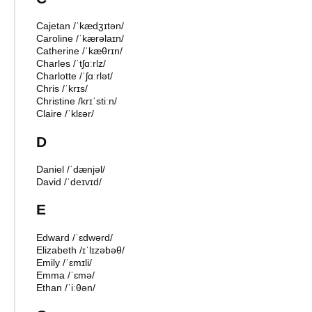
Cajetan
/
ˈkædʒɪtən
/
Caroline
/
ˈkærəlaɪn
/
Catherine
/
ˈkæθrɪn
/
Charles
/
ˈtʃɑːrlz
/
Charlotte
/
ˈʃɑːrlət
/
Chris
/
ˈkrɪs
/
Christine
/
krɪˈstiːn
/
Claire
/
ˈklɛər
/
D
Daniel
/
ˈdænjəl
/
David
/
ˈdeɪvɪd
/
E
Edward
/
ˈɛdwərd
/
Elizabeth
/
ɪˈlɪzəbəθ
/
Emily
/
ˈɛmɪli
/
Emma
/
ˈɛmə
/
Ethan
/
ˈiːθən
/