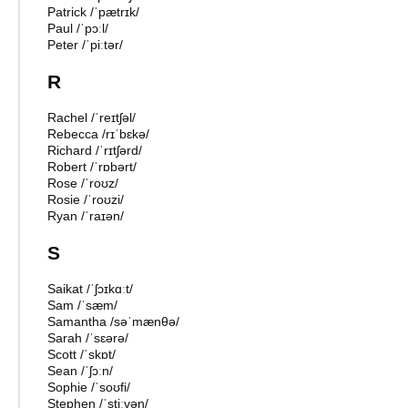
Patrick
/
ˈpætrɪk
/
Paul
/
ˈpɔːl
/
Peter
/
ˈpiːtər
/
R
Rachel
/
ˈreɪtʃəl
/
Rebecca
/
rɪˈbɛkə
/
Richard
/
ˈrɪtʃərd
/
Robert
/
ˈrɒbərt
/
Rose
/
ˈroʊz
/
Rosie
/
ˈroʊzi
/
Ryan
/
ˈraɪən
/
S
Saikat
/
ˈʃɔɪkɑːt
/
Sam
/
ˈsæm
/
Samantha
/
səˈmænθə
/
Sarah
/
ˈsɛərə
/
Scott
/
ˈskɒt
/
Sean
/
ˈʃɔːn
/
Sophie
/
ˈsoʊfi
/
Stephen
/
ˈstiːvən
/