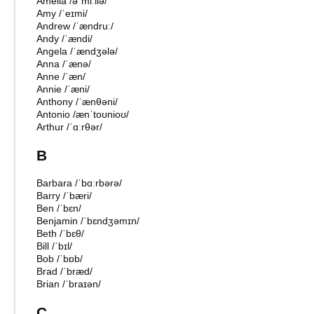
Amelia
/
əˈmiːliə
/
Amy
/
ˈeɪmi
/
Andrew
/
ˈændruː
/
Andy
/
ˈændi
/
Angela
/
ˈændʒələ
/
Anna
/
ˈænə
/
Anne
/
ˈæn
/
Annie
/
ˈæni
/
Anthony
/
ˈænθəni
/
Antonio
/
ænˈtoʊnioʊ
/
Arthur
/
ˈɑːrθər
/
B
Barbara
/
ˈbɑːrbərə
/
Barry
/
ˈbæri
/
Ben
/
ˈbɛn
/
Benjamin
/
ˈbɛndʒəmɪn
/
Beth
/
ˈbɛθ
/
Bill
/
ˈbɪl
/
Bob
/
ˈbɒb
/
Brad
/
ˈbræd
/
Brian
/
ˈbraɪən
/
C