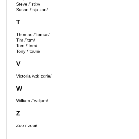
Steve
/
ˈstiːv
/
Susan
/
ˈsjuːzən
/
T
Thomas
/
ˈtɒməs
/
Tim
/
ˈtɪm
/
Tom
/
ˈtɒm
/
Tony
/
ˈtoʊni
/
V
Victoria
/
vɪkˈtɔːriə
/
W
William
/
ˈwɪljəm
/
Z
Zoe
/
ˈzoʊi
/
Term
Pronunciation