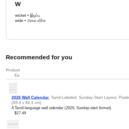
W
wicket
•
இழப்பு
wide
•
அகல வீச்சு
Cricket terms in Tamil
Cricket terms in Tamil
English
Tamil
batting
மட்டையாட்டம்
Recommended for you
bouncer
எகிறி (துடுப்பாட்டம்)
Bowled
இழப்பு வீச்சு
Product
bowling
பந்து வீச்சாளர்
Ea.
caught
பிடிபடுதல் (துடுப்பாட்டம்)
century
நூறு
cricket
துடுப்பாட்டம்
cricket pitch
வீசுகளம் (துடுப்பாட்டம்)
2026 Wall Calendar
,
Tamil-Labeled, Sunday-Start Layout, Poster 
(59.4 x 84.1 cm)
fast bowling
விரைவு வீச்சு
A Tamil-language wall calendar (2026, Sunday-start format).
fielding
களத்தடுப்பு (துடுப்பாட்டம்)
$27.49
Follow-on
பின்தொடர்தல்
innings
களமிறங்குதல்
leg before wicket
முன்னங்கால் இடைமறிப்பு