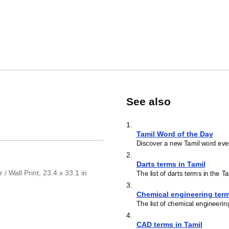
See also
1
.
Tamil Word of the Day
Discover a new Tamil word eve
2
.
Darts terms in Tamil
/ Wall Print, 23.4 x 33.1 in
The list of darts terms in the T
3
.
Chemical engineering term
The list of chemical engineerin
4
.
CAD terms in Tamil