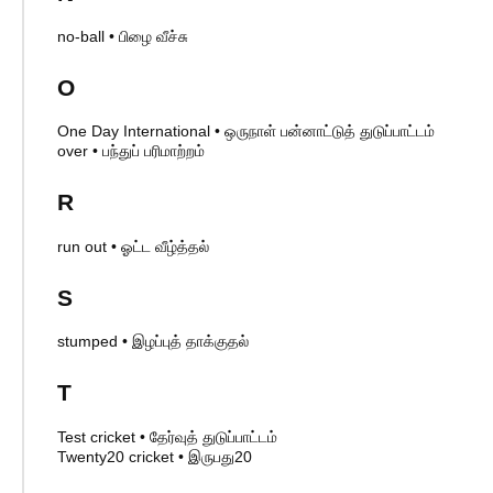
no-ball
•
பிழை வீச்சு
O
One Day International
•
ஒருநாள் பன்னாட்டுத் துடுப்பாட்டம்
over
•
பந்துப் பரிமாற்றம்
R
run out
•
ஓட்ட வீழ்த்தல்
S
stumped
•
இழப்புத் தாக்குதல்
T
Test cricket
•
தேர்வுத் துடுப்பாட்டம்
Twenty20 cricket
•
இருபது20