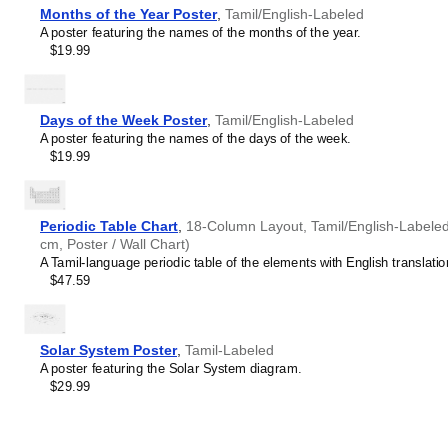
Months of the Year Poster
,
Tamil/English-Labeled
no-ball
பிழை வீச்சு
A poster featuring the names of the months of the year.
One Day International
ஒருநாள் பன்னாட்டுத் துடுப்பாட்டம்
$19.99
over
பந்துப் பரிமாற்றம்
run out
ஓட்ட வீழ்த்தல்
stumped
இழப்புத் தாக்குதல்
Days of the Week Poster
,
Tamil/English-Labeled
Test cricket
தேர்வுத் துடுப்பாட்டம்
A poster featuring the names of the days of the week.
Twenty20 cricket
இருபது20
$19.99
wicket
இழப்பு
wide
அகல வீச்சு
Periodic Table Chart
,
18-Column Layout, Tamil/English-Labeled,
cm, Poster / Wall Chart)
A Tamil-language periodic table of the elements with English translatio
$47.59
Solar System Poster
,
Tamil-Labeled
A poster featuring the Solar System diagram.
$29.99