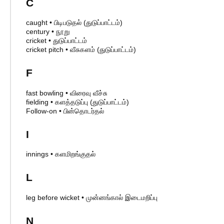
C
caught
•
பிடிபடுதல் (துடுப்பாட்டம்)
century
•
நூறு
cricket
•
துடுப்பாட்டம்
cricket pitch
•
வீசுகளம் (துடுப்பாட்டம்)
F
fast bowling
•
விரைவு வீச்சு
fielding
•
களத்தடுப்பு (துடுப்பாட்டம்)
Follow-on
•
பின்தொடர்தல்
I
innings
•
களமிறங்குதல்
L
leg before wicket
•
முன்னங்கால் இடைமறிப்பு
N