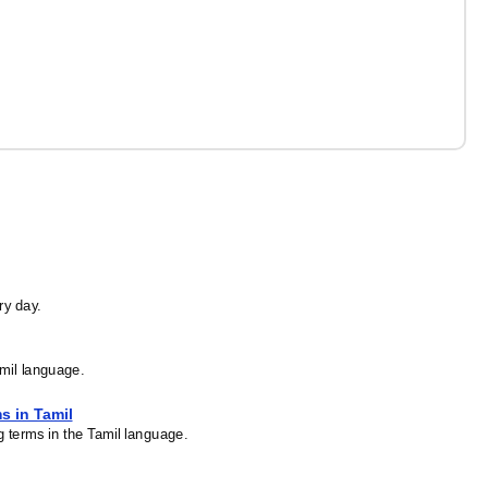
ry day.
amil language.
s in Tamil
g terms in the Tamil language.