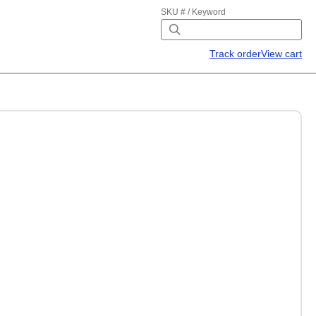
SKU # / Keyword
Track order
View cart